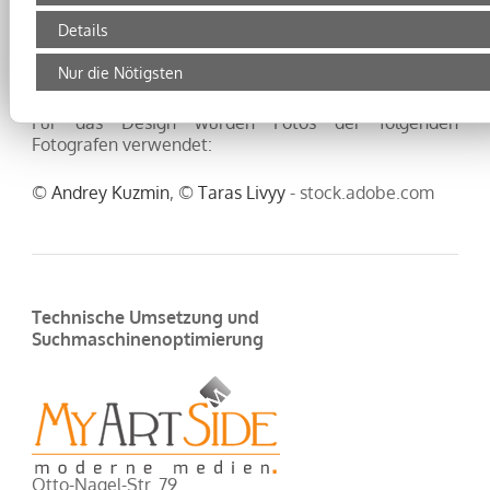
Alle Bilder sind urheberrechtlich geschützt! Ein
Kopieren und Verwenden der Bilder jeglicher Art
Details
bedarf der ausdrücklichen Zustimmung des Inhabers
Nur die Nötigsten
der Webseite.
Für das Design wurden Fotos der folgenden
Fotografen verwendet:
©
Andrey Kuzmin
©
Taras Livyy
- stock.adobe.com
Technische Umsetzung und
Suchmaschinenoptimierung
Otto-Nagel-Str. 79