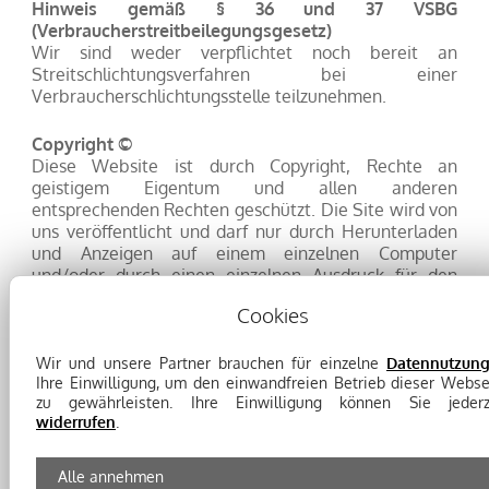
Hinweis gemäß § 36 und 37 VSBG
(Verbraucherstreitbeilegungsgesetz)
Wir sind weder verpflichtet noch bereit an
Streitschlichtungsverfahren bei einer
Verbraucherschlichtungsstelle teilzunehmen.
Copyright ©
Diese Website ist durch Copyright, Rechte an
geistigem Eigentum und allen anderen
entsprechenden Rechten geschützt. Die Site wird von
uns veröffentlicht und darf nur durch Herunterladen
und Anzeigen auf einem einzelnen Computer
und/oder durch einen einzelnen Ausdruck für den
privaten oder internen geschäftlichen Bedarf
Cookies
vervielfältigt werden. Die Site darf ohne vorherige
schriftliche Genehmigung durch uns auf keine andere
Weise vervielfältigt, übertragen oder in einem
Wir und unsere Partner brauchen für einzelne
Datennutzun
Ihre Einwilligung, um den einwandfreien Betrieb dieser Webse
Netzwerk verfügbar gemacht werden. Alle weiteren
zu gewährleisten. Ihre Einwilligung können Sie jederz
Rechte vorbehalten.
widerrufen
.
Fotos/Grafiken
Alle annehmen