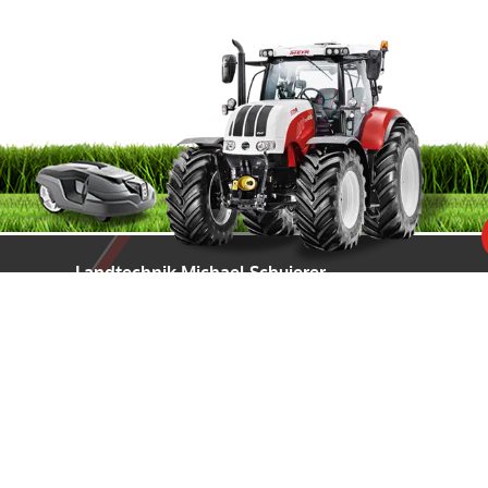
Landtechnik Michael Schuierer
Kreuzstraße 18
92421 Schwandorf / Haselbach
Telefon:
09431 / 211 54
Telefax:
09431 / 418 50
E-Mail:
info@schuierer-landtechnik.de
Öffnungszeiten:
Montag bis Freitag:
08:00 - 12:00 Uhr und 13:00 - 17:00 Uhr